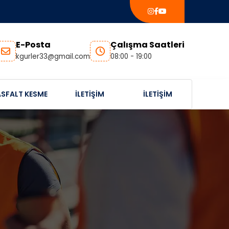
E-Posta
Çalışma Saatleri
kgurler33@gmail.com
08:00 - 19:00
ASFALT KESME
İLETIŞIM
İLETIŞIM