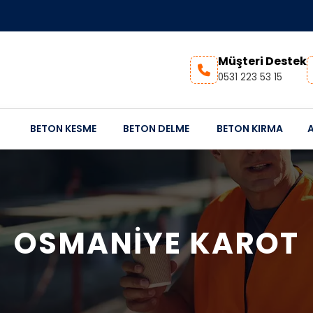
Müşteri Destek
0531 223 53 15
BETON KESME
BETON DELME
BETON KIRMA
OSMANIYE KAROT